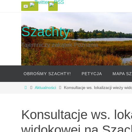
Szachty
Tajemniczy zakątek Poznania
OBROŃMY SZACHTY!
PETYCJA
MAPA S
Aktualności
Konsultacje ws. lokalizacji wieży w
Konsultacje ws. lok
widokowej na Szac