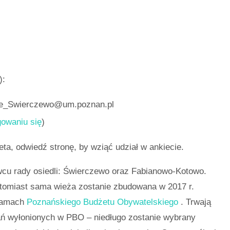
):
dle_Swierczewo@um.poznan.pl
gowaniu się
)
eta, odwiedź stronę, by wziąć udział w ankiecie.
rwcu rady osiedli: Świerczewo oraz Fabianowo-Kotowo.
atomiast sama wieża zostanie zbudowana w 2017 r.
 ramach
Poznańskiego Budżetu Obywatelskiego
. Trwają
ń wyłonionych w PBO – niedługo zostanie wybrany