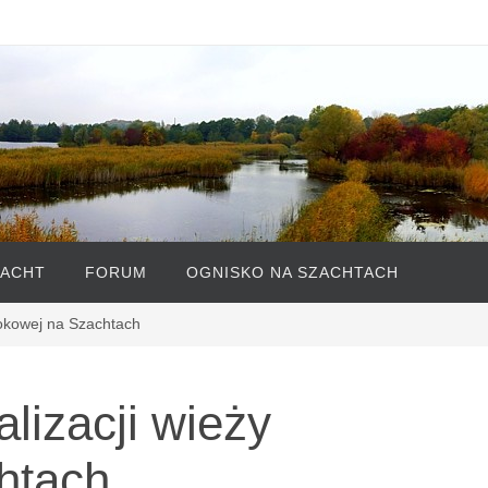
ZACHT
FORUM
OGNISKO NA SZACHTACH
idokowej na Szachtach
alizacji wieży
htach