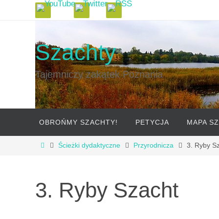
Szachty
Tajemniczy zakątek Poznania
OBROŃMY SZACHTY!
PETYCJA
MAPA S
Ścieżki dydaktyczne
Przyrodnicza
3. Ryby S
3. Ryby Szacht