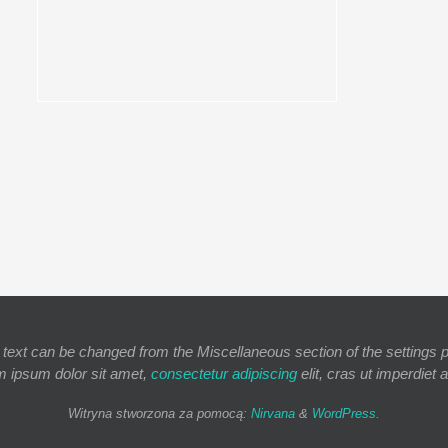
 text can be changed from the Miscellaneous section of the settings 
m ipsum
dolor sit amet,
consectetur adipiscing
elit, cras ut imperdiet 
Witryna stworzona za pomocą:
Nirvana
&
WordPress.