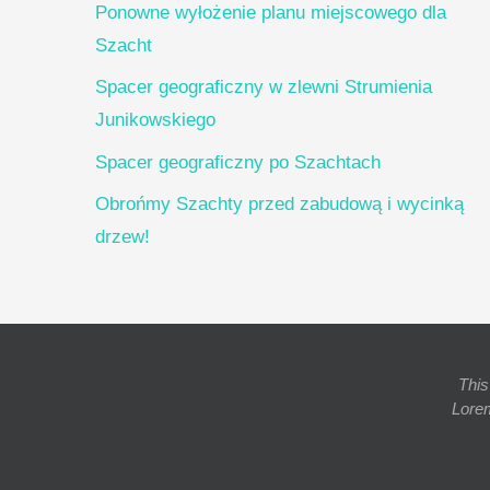
Ponowne wyłożenie planu miejscowego dla
Szacht
Spacer geograficzny w zlewni Strumienia
Junikowskiego
Spacer geograficzny po Szachtach
Obrońmy Szachty przed zabudową i wycinką
drzew!
This
Lore