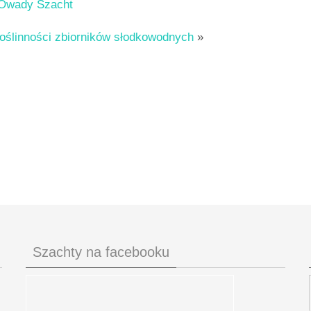
 Owady Szacht
roślinności zbiorników słodkowodnych
»
Szachty na facebooku