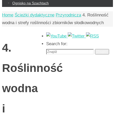
Ognisko na Szachtach
Home
Ścieżki dydaktyczne
Przyrodnicza
4. Roślinność
wodna i strefy roślinności zbiorników słodkowodnych
4.
Search for:
Znajdź
Roślinność
wodna
i