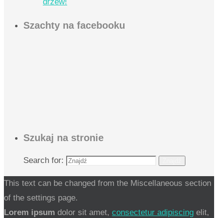
drzew!
Szachty na facebooku
Szukaj na stronie
Search for:
Znajdź
This text can be changed from the Miscellaneous section
of the settings page.
Lorem ipsum
dolor sit amet,
consectetur adipiscing
elit,