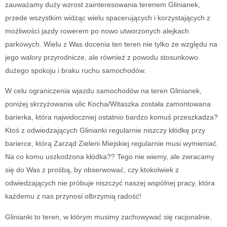
zauważamy duży wzrost zainteresowania terenem Glinianek,
przede wszystkim widząc wielu spacerujących i korzystających z
możliwości jazdy rowerem po nowo utworzonych alejkach
parkowych. Wielu z Was docenia ten teren nie tylko ze względu na
jego walory przyrodnicze, ale również z powodu stosunkowo
dużego spokoju i braku ruchu samochodów.
W celu ograniczenia wjazdu samochodów na teren Glinianek,
poniżej skrzyżowania ulic Kocha/Witaszka została zamontowana
barierka, która najwidoczniej ostatnio bardzo komuś przeszkadza?
Ktoś z odwiedzających Glinianki regularnie niszczy kłódkę przy
barierce, którą Zarząd Zieleni Miejskiej regularnie musi wymieniać.
Na co komu uszkodzona kłódka?? Tego nie wiemy, ale zwracamy
się do Was z prośbą, by obserwować, czy ktokolwiek z
odwiedzających nie próbuje niszczyć naszej wspólnej pracy, która
każdemu z nas przynosi olbrzymią radość!
Glinianki to teren, w którym musimy zachowywać się racjonalnie,