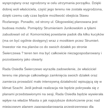
wysprzątany oraz ogrodzony w celu utrzymania porządku. Dzięki
dobrej woli właściciela, część jego terenu nie została wygrodzona,
dzięki czemu cały czas będzie możliwość obejścia Stawu
Rozlanego. Ponadto, od strony ul. Głogowskiej planowana jest
budowa motelu. Pomiędzy Strumieniem Junikowskim a tyłami
zabudowań od ul. Komornickiej powstanie padok dla kilku kucyków
(ma on być ogólnie dostępny) wraz z mostkiem przez Strumień.
Inwestor nie ma planów co do swoich działek po stronie
Świerczewa ? teren ten ma być całkowicie niezagospodarowany i
pozostawiony jako otwarty.
Rada Osiedla Świerczewo wyraziła zadowolenie, że właściciel
terenu nie planuje całkowitego zamknięcia swoich działek oraz
zamierza prowadzić mało intensywną działalność wpisującą się w
klimat Szacht. Jeśli jednak realizacja nie będzie pokrywała się z
planami przedstawionymi na sesji, Rada Osiedla będzie wywierała
wpływ na władze Miasta o jak najszybsze dokończenie prac nad
miejscowym planem zagospodarowania przestrzennego dla