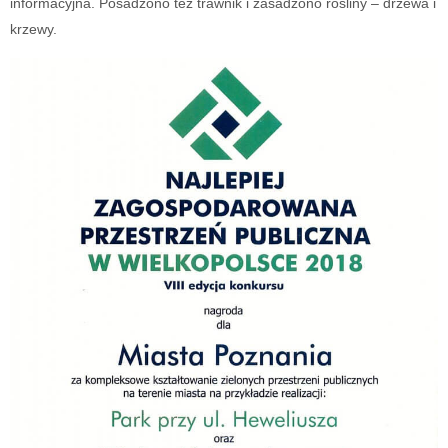
informacyjna. Posadzono też trawnik i zasadzono rośliny – drzewa i
krzewy.