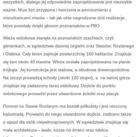
wszystkich, dlatego jej odpowiednie zaprojektowanie jest niezwykle
ważne. Musi być przyjazna i tworzona w porozumieniu z
mieszkańcami miasta – tak jak obie nagrodzone dziś realizacje,
które powstały dzięki głosom poznaniaków w PBO.
Wieża widokowa stanęła na poznańskich szachtach, czyli
gliniankach, w sąsiedztwie dawnej cegielni oraz Stawów: Rozlanego
i Glabisa. Cały teren zajmuje powierzchnię 160 hektarów. Znajduje
się tam około 40 stawów. Wieża została zaprojektowana na planie
trójkąta. Jej konstrukcja jest stalowa, a obudowa drewnopodobna.
Na szczyt prowadzą schody (około 120 stopni), a na samej górze
znajduje się zadaszony taras widokowy. Dojście do punktu
widokowego prowadzi przez utwardzone ścieżki oraz placyk.
Pomost na Stawie Rozlanym ma kształt półkolisty i jest otoczony
balustradą. Prowadzi do niego utwardzone dojście, zadbano także
o wjazd dla osób niepełnosprawnych. W sąsiedztwie znajduje się
mała architektura – ławki, kosze na śmieci oraz tablica