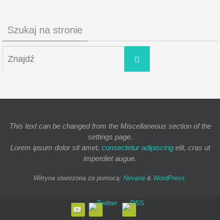
Szukaj na stronie
This text can be changed from the Miscellaneous section of the
settings page.
Lorem ipsum
dolor sit amet,
consectetur adipiscing
elit, cras ut
imperdiet augue.
Witryna stworzona za pomocą:
Nirvana
&
WordPress.