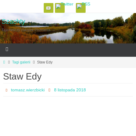
Szachty
Tajemniczy zakątek Poznania
Tagi galerii
Staw Edy
Staw Edy
tomasz.wierzbicki
8 listopada 2018