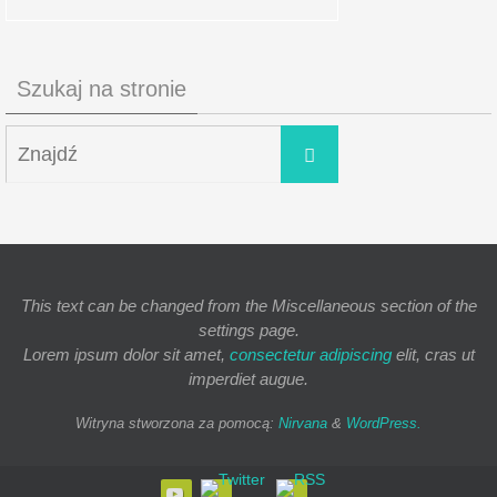
Szukaj na stronie
This text can be changed from the Miscellaneous section of the
settings page.
Lorem ipsum
dolor sit amet,
consectetur adipiscing
elit, cras ut
imperdiet augue.
Witryna stworzona za pomocą:
Nirvana
&
WordPress.