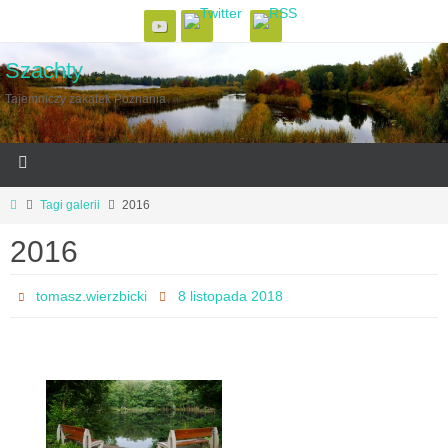
Szachty
Tajemniczy zakątek Poznania
Tagi galerii
2016
2016
tomasz.wierzbicki
8 listopada 2018